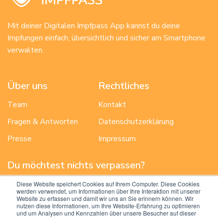
Mit deiner Digitalen Impfpass App kannst du deine
Impfungen einfach, übersichtlich und sicher am Smartphone
verwalten.
Über uns
Rechtliches
Team
Kontakt
Fragen & Antworten
Datenschutzerklärung
Presse
Impressum
Du möchtest nichts verpassen?
Dann trag deine E-Mail ein und wir benachrichtigen dich, wenn es
Diese Website speichert Cookies auf Ihrem Computer. Diese Cookies
Neuigkeiten gibt.
werden verwendet, um Informationen über Ihre Interaktion mit unserer
Website zu erfassen und damit wir uns an Sie erinnern können. Wir
nutzen diese Informationen, um Ihre Website-Erfahrung zu optimieren
Senden
und um Analysen und Kennzahlen über unsere Besucher auf dieser